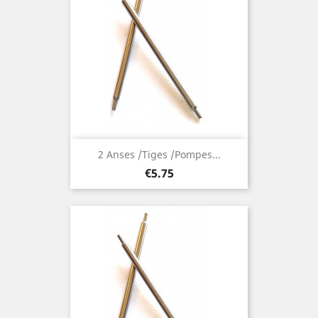
2 Anses /Tiges /Pompes...
Price
€5.75