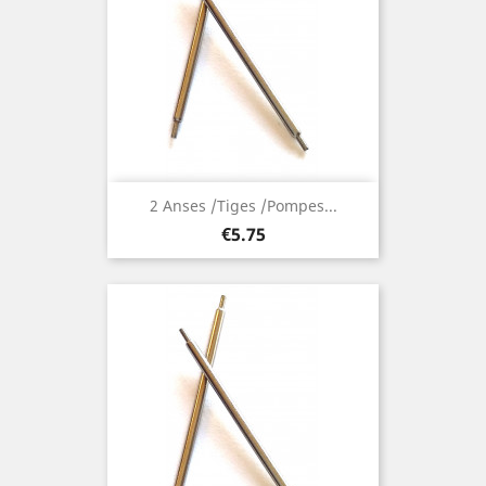
2 Anses /Tiges /Pompes...
Price
€5.75