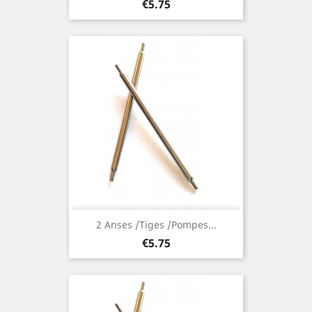
Price
€5.75
2 Anses /Tiges /Pompes...
Price
€5.75