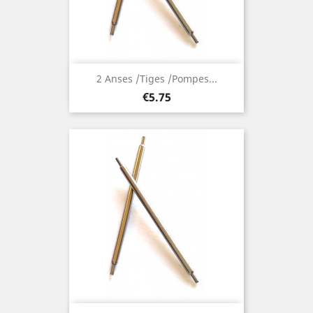
2 Anses /Tiges /Pompes...
Price
€5.75