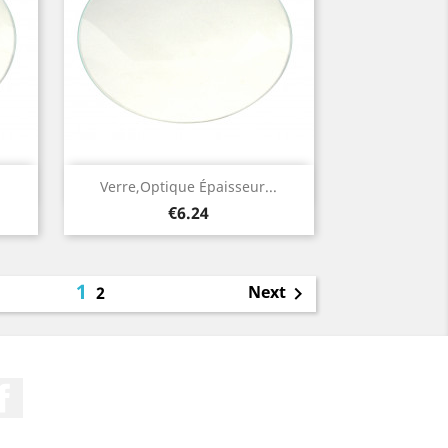
Quick view

.
Verre,optique Épaisseur...
Price
€6.24
1
Next
2

Facebook