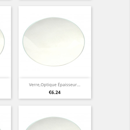
Quick view

.
Verre,optique Épaisseur...
Price
€6.24