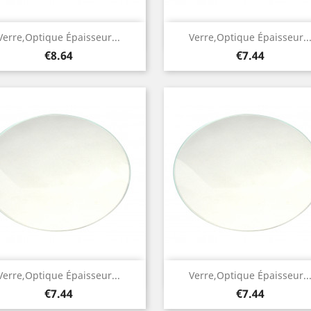
Quick view
Quick view


Verre,optique Épaisseur...
Verre,optique Épaisseur..
Price
Price
€8.64
€7.44
Quick view
Quick view


Verre,optique Épaisseur...
Verre,optique Épaisseur..
Price
Price
€7.44
€7.44