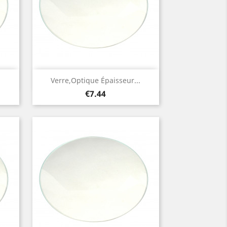
Quick view

.
Verre,optique Épaisseur...
Price
€7.44