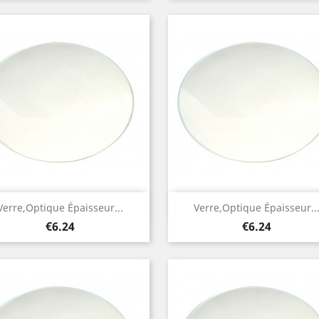
Quick view
Quick view


Verre,optique Épaisseur...
Verre,optique Épaisseur..
Price
Price
€6.24
€6.24