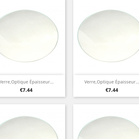
Quick view
Quick view


Verre,optique Épaisseur...
Verre,optique Épaisseur..
Price
Price
€7.44
€7.44