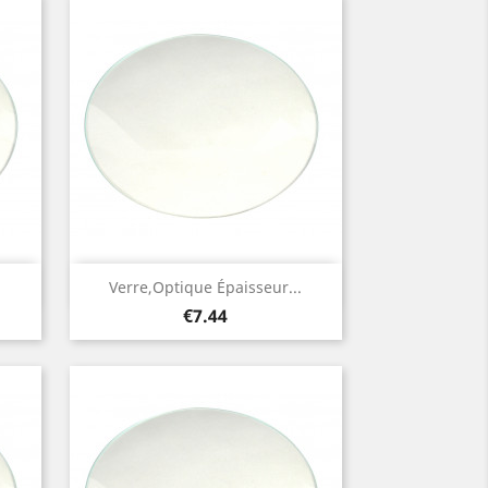
Quick view

.
Verre,optique Épaisseur...
Price
€7.44