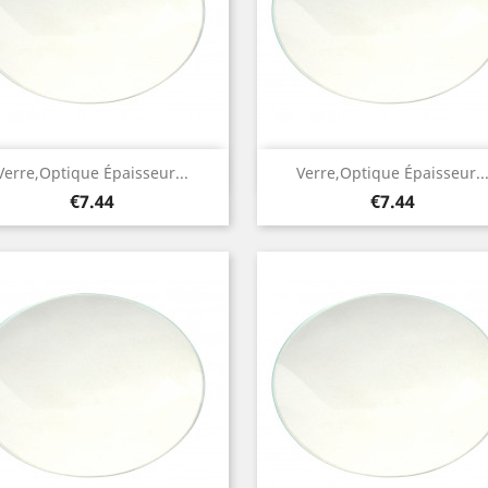
Quick view
Quick view


Verre,optique Épaisseur...
Verre,optique Épaisseur..
Price
Price
€7.44
€7.44