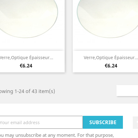
Quick view
Quick view


Verre,optique Épaisseur...
Verre,optique Épaisseur..
Price
Price
€6.24
€6.24
wing 1-24 of 43 item(s)
ou may unsubscribe at any moment. For that purpose,