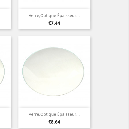
Quick view

.
Verre,optique Épaisseur...
Price
€7.44
Quick view

.
Verre,optique Épaisseur...
Price
€8.64