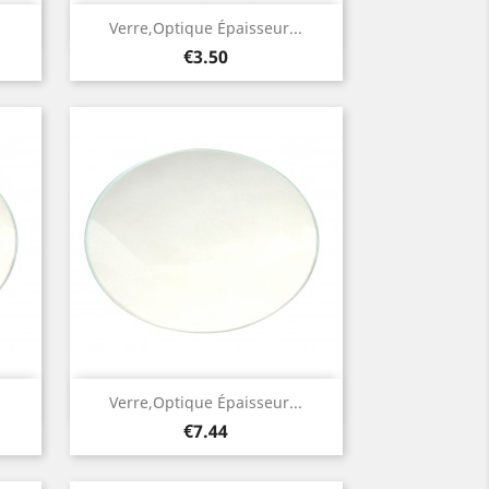
Quick view

.
Verre,optique Épaisseur...
Price
€3.50
Quick view

.
Verre,optique Épaisseur...
Price
€7.44