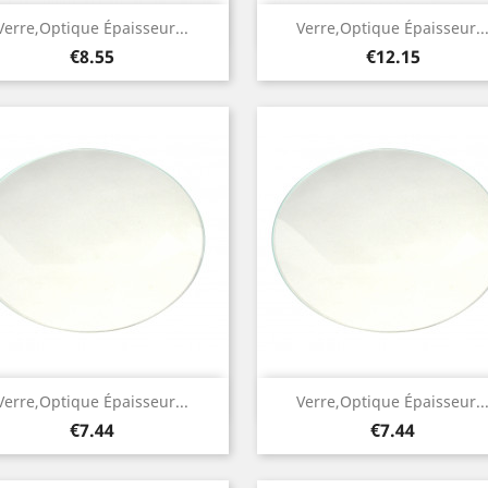
Quick view
Quick view


Verre,optique Épaisseur...
Verre,optique Épaisseur..
Price
Price
€8.55
€12.15
Quick view
Quick view


Verre,optique Épaisseur...
Verre,optique Épaisseur..
Price
Price
€7.44
€7.44