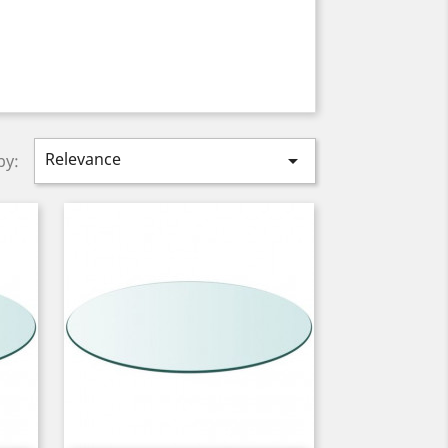
Relevance

by: