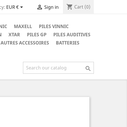
shopping_cart


Cart
(0)
cy:
EUR €
Sign in
NIC
MAXELL
PILES VINNIC
N
XTAR
PILES GP
PILES AUDITIVES
AUTRES ACCESSOIRES
BATTERIES
